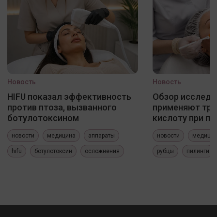
Новость
Новость
HIFU показал эффективность
Обзор исследо
против птоза, вызванного
применяют три
ботулотоксином
кислоту при по
новости
медицина
аппараты
новости
медици
hifu
ботулотоксин
осложнения
рубцы
пилинги