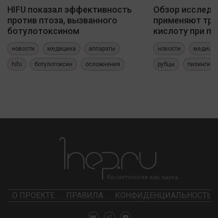
HIFU показал эффективность
Обзор исследо
против птоза, вызванного
применяют три
ботулотоксином
кислоту при по
новости
медицина
аппараты
новости
медици
hifu
ботулотоксин
осложнения
рубцы
пилинги
О ПРОЕКТЕ
ПРАВИЛА
КОНФИДЕНЦИАЛЬНОСТЬ