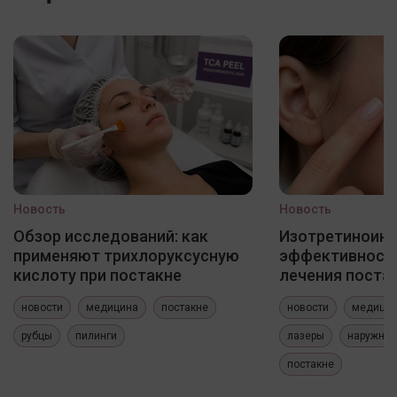
Новость
Новость
Обзор исследований: как
Изотретиноин
применяют трихлоруксусную
эффективность
кислоту при постакне
лечения постак
новости
медицина
постакне
новости
медици
рубцы
пилинги
лазеры
наружные
постакне