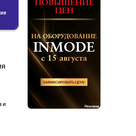
ние
ия
а и