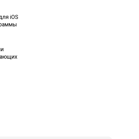
для iOS
ограммы
ми
адающих