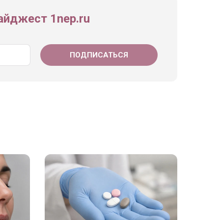
йджест 1nep.ru