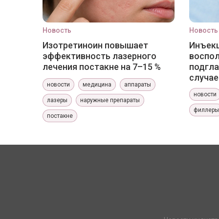
Новость
Новость
Изотретиноин повышает
Инъекц
эффективность лазерного
воспо
лечения постакне на 7–15 %
подгла
случае
новости
медицина
аппараты
новости
лазеры
наружные препараты
филлеры
постакне