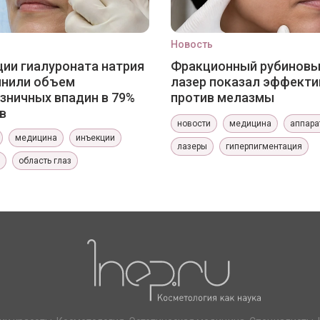
Новость
ии гиалуроната натрия
Фракционный рубинов
лнили объем
лазер показал эффекти
зничных впадин в 79%
против мелазмы
в
новости
медицина
аппара
медицина
инъекции
лазеры
гиперпигментация
область глаз