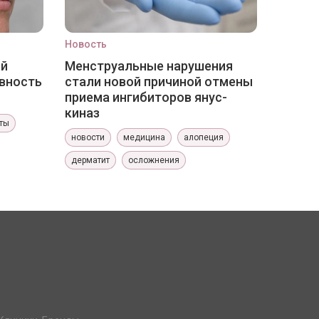
Новость
ый
Менструальные нарушения
вность
стали новой причиной отмены
приема ингибиторов янус-
киназ
ты
новости
медицина
алопеция
дерматит
осложнения