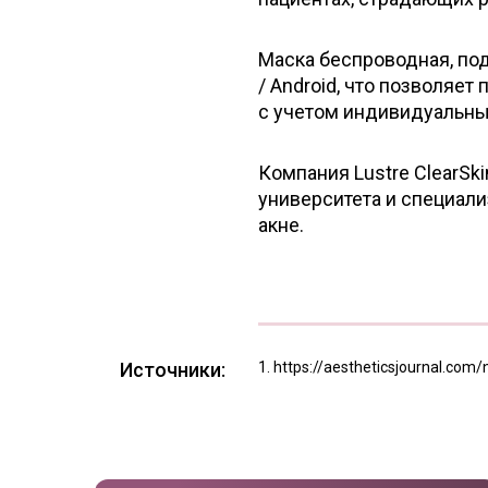
Маска беспроводная, по
/ Android, что позволяе
с учетом индивидуальны
Компания Lustre ClearS
университета и специали
акне.
Источники:
https://aestheticsjournal.com