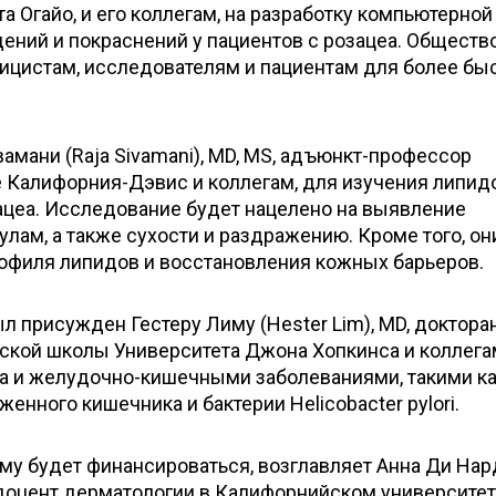
а Огайо, и его коллегам, на разработку компьютерной
ний и покраснений у пациентов с розацеа. Общество
ицистам, исследователям и пациентам для более бы
амани (Raja Sivamani), MD, MS, адъюнкт-профессор
е Калифорния-Дэвис и коллегам, для изучения липид
ацеа. Исследование будет нацелено на выявление
улам, а также сухости и раздражению. Кроме того, он
офиля липидов и восстановления кожных барьеров.
л присужден Гестеру Лиму (Hester Lim), MD, доктора
кой школы Университета Джона Хопкинса и коллегам
а и желудочно-кишечными заболеваниями, такими к
енного кишечника и бактерии Helicobacter pylori.
му будет финансироваться, возглавляет Анна Ди Нар
, доцент дерматологии в Калифорнийском университете