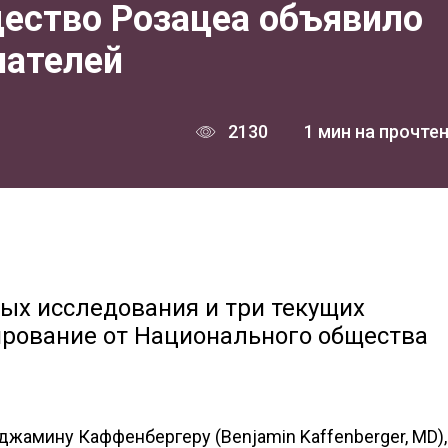
ество Розацеа объявило
чателей
2130
1 мин на прочте
вых исследования и три текущих
ирование от Национального общества
жамину Каффенбергеру (Benjamin Kaffenberger, MD),