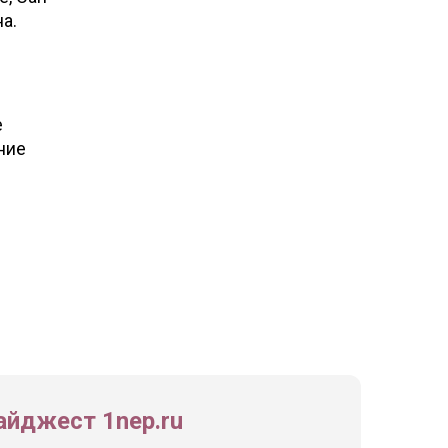
а.
е
ние
йджест 1nep.ru