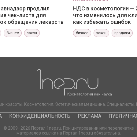
авнадзор продлил
НДС в косметологии — 
ие чек-листа для
что изменилось для кли
ок обращения лекарств
как избежать ошибок
бизнес
закон
бизнес
закон
продажи
ии красоты. Косметология. Эстетическая медицина. Специалисты. 
А
КОНФИДЕНЦИАЛЬНОСТЬ
РЕКЛАМА
ПУБЛИЧНАЯ
© 2009–2026 Портал 1nep.ru. При цитировании или перепечатке
материалов ссылка на Портал 1nep.ru обязательна.