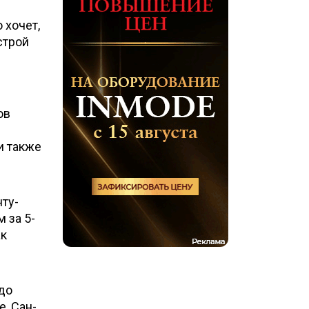
 хочет,
строй
ов
и также
нту-
 за 5-
ак
до
, Сан-