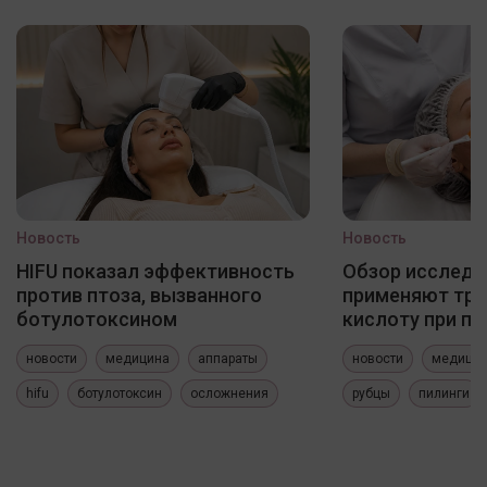
Новость
Новость
HIFU показал эффективность
Обзор исследо
против птоза, вызванного
применяют три
ботулотоксином
кислоту при по
новости
медицина
аппараты
новости
медици
hifu
ботулотоксин
осложнения
рубцы
пилинги