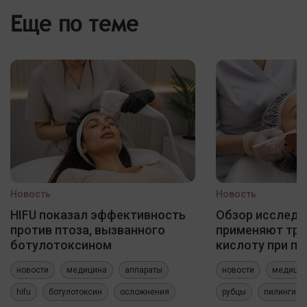
Еще по теме
Новость
Новость
HIFU показал эффективность
Обзор исследо
против птоза, вызванного
применяют три
ботулотоксином
кислоту при по
новости
медицина
аппараты
новости
медици
hifu
ботулотоксин
осложнения
рубцы
пилинги