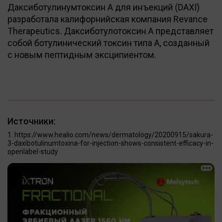
Даксиботулинумтоксин А для инъекций (DAXI)
разработала калифорнийская компания Revance
Therapeutics. Даксиботулотоксин А представляет
собой ботулинический токсин типа А, созданный
с новым пептидным эксципиентом.
Источники:
https://www.healio.com/news/dermatology/20200915/sakura-
3-daxibotulinumtoxina-for-injection-shows-consistent-efficacy-in-
openlabel-study