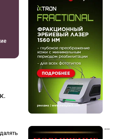
ние
к.
удалять