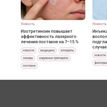
Новость
Новость
Изотретиноин повышает
Инъекц
эффективность лазерного
воспо
лечения постакне на 7–15 %
подгла
случае
новости
медицина
аппараты
новости
лазеры
наружные препараты
филлеры
постакне