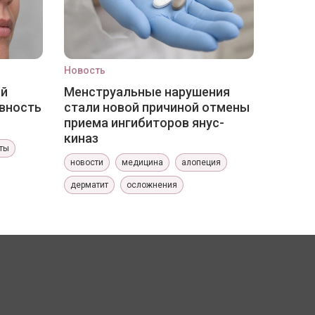
Новость
ый
Менструальные нарушения
вность
стали новой причиной отмены
приема ингибиторов янус-
киназ
ты
новости
медицина
алопеция
дерматит
осложнения