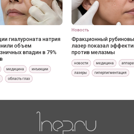
Новость
ии гиалуроната натрия
Фракционный рубинов
лнили объем
лазер показал эффекти
зничных впадин в 79%
против мелазмы
в
новости
медицина
аппара
медицина
инъекции
лазеры
гиперпигментация
область глаз