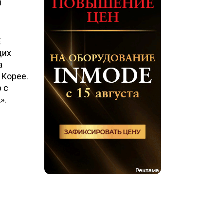
й
E
щих
а
 Корее.
 с
».