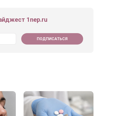
йджест 1nep.ru