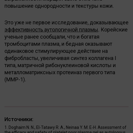
повышение однородности и текстуры кожи.
Это уже не первое исследование, доказывающее
эффективность аутологичной плазмы
. Корейские
ученые ранее сообщали, что и богатая
тромбоцитами плазма, и бедная оказывают
одинаковое стимулирующее действие на
фибробласты, увеличивая синтез коллагена I
типа, матричной рибонуклеиновой кислоты и
металломатриксных протеиназ первого типа
(MMP-1).
Источники:
Doghaim N. N., El‐Tatawy R. A., Neinaa Y. M. E‐H. Assessment of
the efficacy and safety of platelet poor plasma gel as autologous