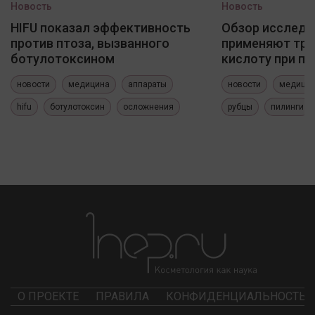
Новость
Новость
HIFU показал эффективность
Обзор исследо
против птоза, вызванного
применяют три
ботулотоксином
кислоту при по
новости
медицина
аппараты
новости
медици
hifu
ботулотоксин
осложнения
рубцы
пилинги
О ПРОЕКТЕ
ПРАВИЛА
КОНФИДЕНЦИАЛЬНОСТЬ