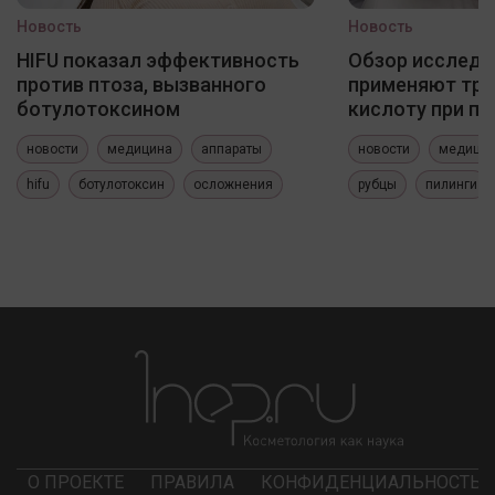
Новость
Новость
HIFU показал эффективность
Обзор исследо
против птоза, вызванного
применяют три
ботулотоксином
кислоту при по
новости
медицина
аппараты
новости
медици
hifu
ботулотоксин
осложнения
рубцы
пилинги
О ПРОЕКТЕ
ПРАВИЛА
КОНФИДЕНЦИАЛЬНОСТЬ