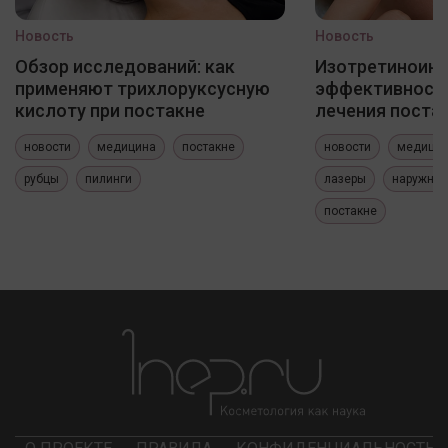
Новость
Новость
Обзор исследований: как
Изотретиноин
применяют трихлоруксусную
эффективность
кислоту при постакне
лечения постак
новости
медицина
постакне
новости
медици
рубцы
пилинги
лазеры
наружные
постакне