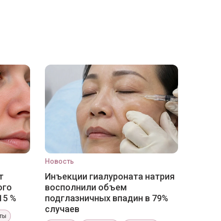
Новость
т
Инъекции гиалуроната натрия
ого
восполнили объем
15 %
подглазничных впадин в 79%
случаев
ты