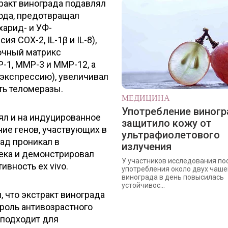
тракт винограда подавлял
ода, предотвращал
харид- и УФ-
я COX-2, IL-1β и IL-8),
очный матрикс
P-1, MMP-3 и MMP-12, а
 экспрессию), увеличивал
ть теломеразы.
МЕДИЦИНА
Употребление виногр
иял и на индуцированное
защитило кожу от
ие генов, участвующих в
ультрафиолетового
ад проникал в
излучения
ека и демонстрировал
У участников исследования по
вность ex vivo.
употребления около двух чаше
винограда в день повысилась
устойчивос...
 что экстракт винограда
роль антивозрастного
 подходит для