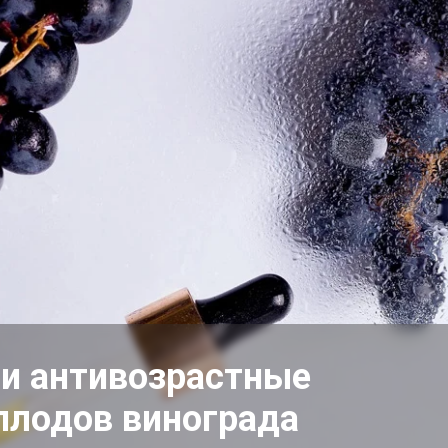
ли антивозрастные
плодов винограда