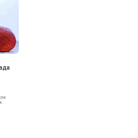
ада
сле
к