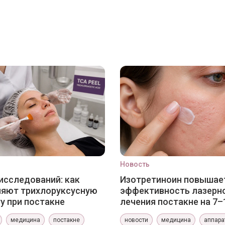
Новость
исследований: как
Изотретиноин повышае
няют трихлоруксусную
эффективность лазерн
у при постакне
лечения постакне на 7–
медицина
постакне
новости
медицина
аппара