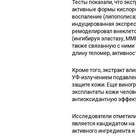
Тесты показали, что экс
активные формы кислор
воспаление (липополиса
индуцированная экспресси
ремоделировал внеклет
(ингибируя эластазу, MM
также связанную с ними
длину теломер, активнос
Кроме того, экстракт вл
УФ-излучением подавлен
защите кожи. Еще виногр
эксплантаты кожи челов
антиоксидантную эффекти
Исследователи отметили,
является кандидатом на 
активного ингредиента и