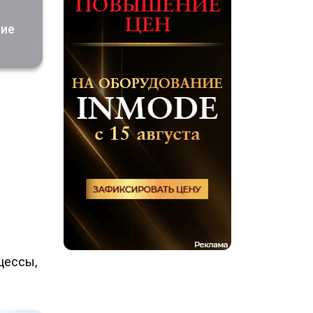
ние
цессы,