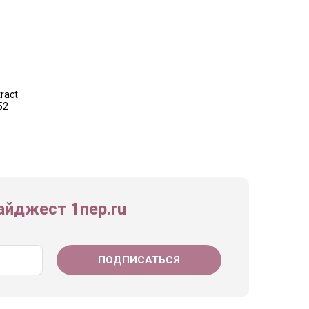
tract
52
йджест 1nep.ru