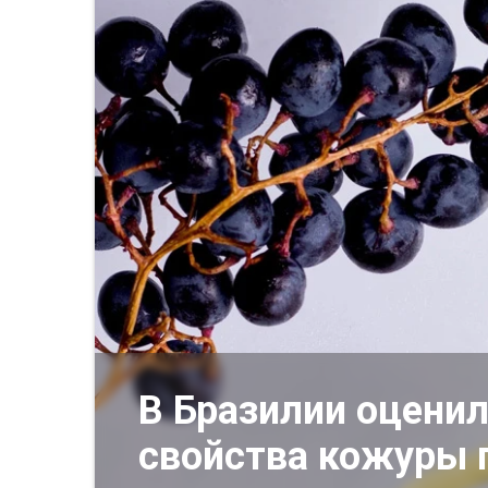
В Бразилии оцени
свойства кожуры 