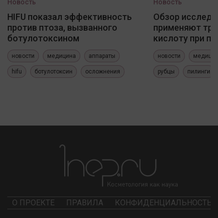
Новость
Новость
HIFU показал эффективность
Обзор исследо
против птоза, вызванного
применяют три
ботулотоксином
кислоту при по
новости
медицина
аппараты
новости
медици
hifu
ботулотоксин
осложнения
рубцы
пилинги
О ПРОЕКТЕ
ПРАВИЛА
КОНФИДЕНЦИАЛЬНОСТЬ