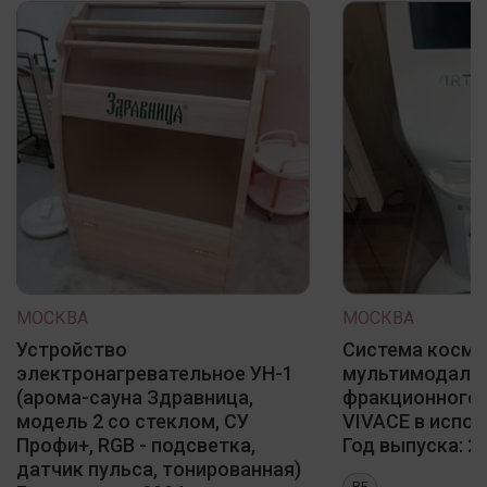
МОСКВА
МОСКВА
Устройство
Система косме
электронагревательное УН-1
мультимодаль
(арома-сауна Здравница,
фракционного 
модель 2 со стеклом, СУ
VIVACE в испол
Профи+, RGB - подсветка,
Год выпуска: 20
датчик пульса, тонированная)
RF