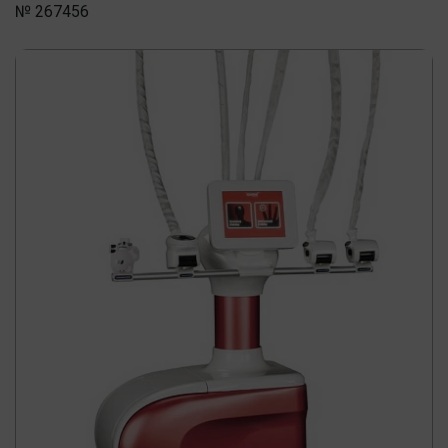
№ 267456