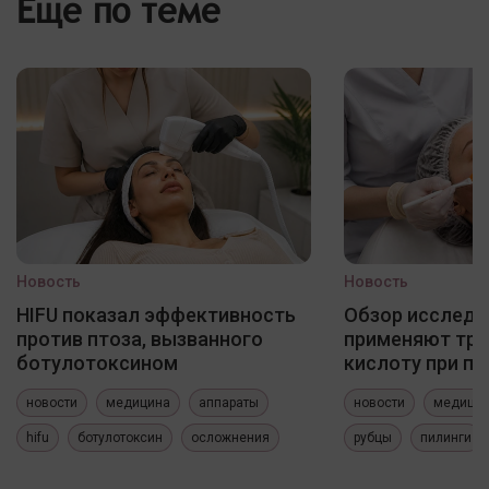
Еще по теме
Новость
Новость
HIFU показал эффективность
Обзор исследо
против птоза, вызванного
применяют три
ботулотоксином
кислоту при по
новости
медицина
аппараты
новости
медици
hifu
ботулотоксин
осложнения
рубцы
пилинги