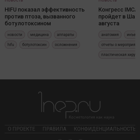
Новость
Новость
HIFU показал эффективность
Конгресс IMCAS
против птоза, вызванного
пройдет в Шанх
ботулотоксином
августа
новости
медицина
аппараты
анатомия
инъекц
hifu
ботулотоксин
осложнения
отчеты о мероприяти
пластическая хирург
О ПРОЕКТЕ
ПРАВИЛА
КОНФИДЕНЦИАЛЬНОСТЬ