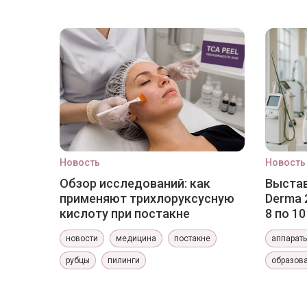
Новость
Новость
Обзор исследований: как
Выстав
применяют трихлоруксусную
Derma 
кислоту при постакне
8 по 1
новости
медицина
постакне
аппарат
рубцы
пилинги
образов