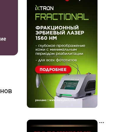
ние
енов