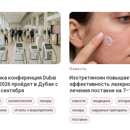
Новость
ка конференция Dubai
Изотретиноин повышае
2026 пройдет в Дубае с
эффективность лазерн
0 сентября
лечения постакне на 7–
ы
косметология
лазеры
новости
медицина
аппара
ание
отчеты о мероприятиях
лазеры
наружные препараты
постакне