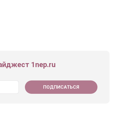
йджест 1nep.ru