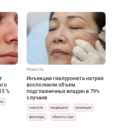
Новость
т
Инъекции гиалуроната натрия
ого
восполнили объем
15 %
подглазничных впадин в 79%
случаев
ты
новости
медицина
инъекции
филлеры
область глаз