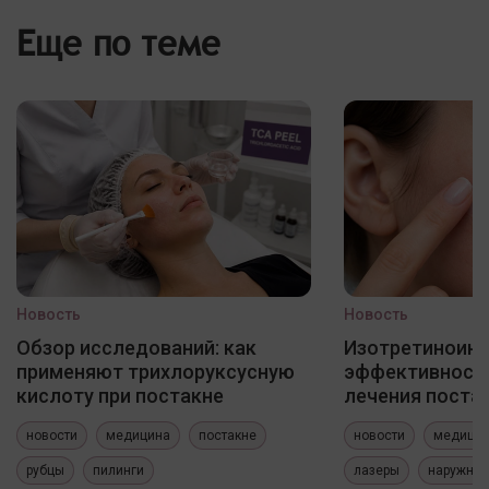
Еще по теме
Новость
Новость
Обзор исследований: как
Изотретиноин
применяют трихлоруксусную
эффективность
кислоту при постакне
лечения постак
новости
медицина
постакне
новости
медици
рубцы
пилинги
лазеры
наружные