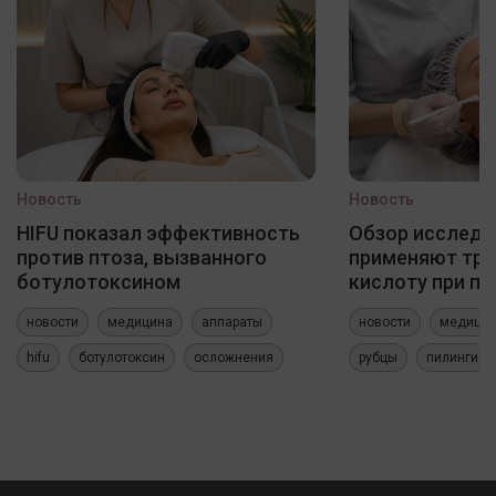
Новость
Новость
HIFU показал эффективность
Обзор исследо
против птоза, вызванного
применяют три
ботулотоксином
кислоту при по
новости
медицина
аппараты
новости
медици
hifu
ботулотоксин
осложнения
рубцы
пилинги