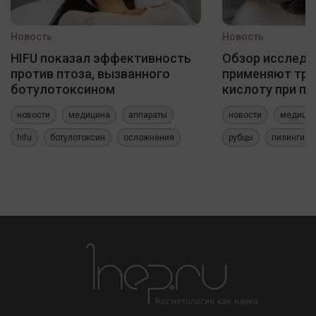
Новость
Новость
HIFU показал эффективность
Обзор исследо
против птоза, вызванного
применяют три
ботулотоксином
кислоту при по
новости
медицина
аппараты
новости
медици
hifu
ботулотоксин
осложнения
рубцы
пилинги