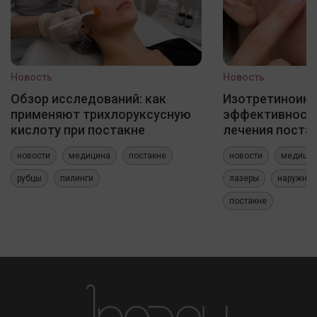
Новость
Новость
Обзор исследований: как
Изотретиноин
применяют трихлоруксусную
эффективность
кислоту при постакне
лечения постак
новости
медицина
постакне
новости
медици
рубцы
пилинги
лазеры
наружные
постакне