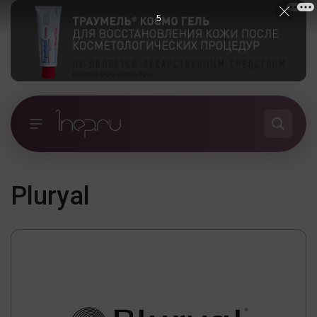
4
Pluryal