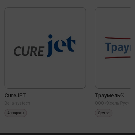
CureJET
Траумель®
Bella-systech
ООО «Хеель Рус»
Аппараты
Другое