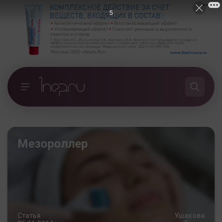
4
Мезороллер
Статья
Ушакова