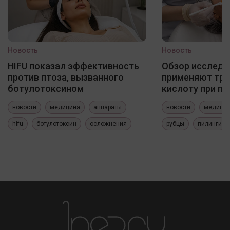
Новость
Новость
HIFU показал эффективность
Обзор исследо
против птоза, вызванного
применяют три
ботулотоксином
кислоту при по
новости
медицина
аппараты
новости
медици
hifu
ботулотоксин
осложнения
рубцы
пилинги