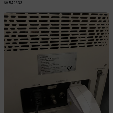
№ 542333