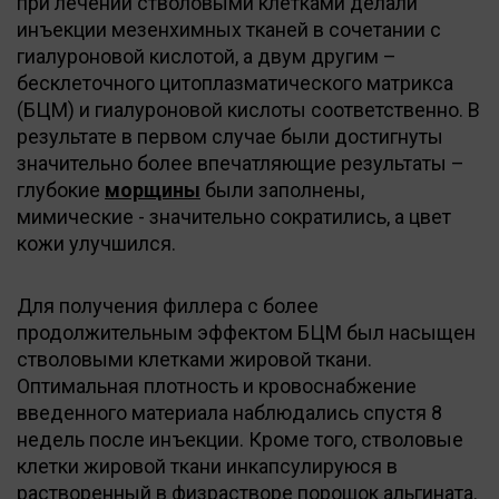
при лечении стволовыми клетками делали
инъекции мезенхимных тканей в сочетании с
гиалуроновой кислотой, а двум другим –
бесклеточного цитоплазматического матрикса
(БЦМ) и гиалуроновой кислоты соответственно. В
результате в первом случае были достигнуты
значительно более впечатляющие результаты –
глубокие
морщины
были заполнены,
мимические - значительно сократились, а цвет
кожи улучшился.
Для получения филлера с более
продолжительным эффектом БЦМ был насыщен
стволовыми клетками жировой ткани.
Оптимальная плотность и кровоснабжение
введенного материала наблюдались спустя 8
недель после инъекции. Кроме того, стволовые
клетки жировой ткани инкапсулируюся в
растворенный в физрастворе порошок альгината.