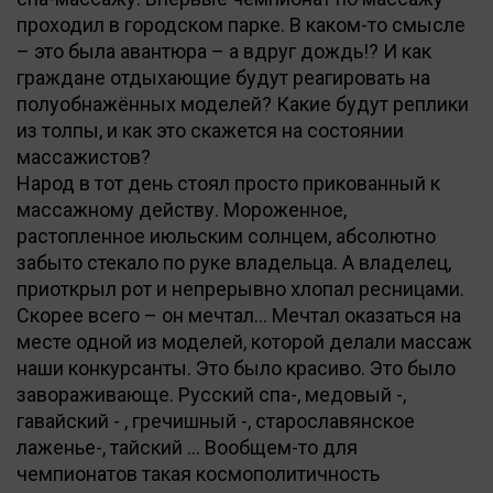
проходил в городском парке. В каком-то смысле
– это была авантюра – а вдруг дождь!? И как
граждане отдыхающие будут реагировать на
полуобнажённых моделей? Какие будут реплики
из толпы, и как это скажется на состоянии
массажистов?
Народ в тот день стоял просто прикованный к
массажному действу. Мороженное,
растопленное июльским солнцем, абсолютно
забыто стекало по руке владельца. А владелец,
приоткрыл рот и непрерывно хлопал ресницами.
Скорее всего – он мечтал… Мечтал оказаться на
месте одной из моделей, которой делали массаж
наши конкурсанты. Это было красиво. Это было
завораживающе. Русский спа-, медовый -,
гавайский - , гречишный -, старославянское
лаженье-, тайский … Вообщем-то для
чемпионатов такая космополитичность