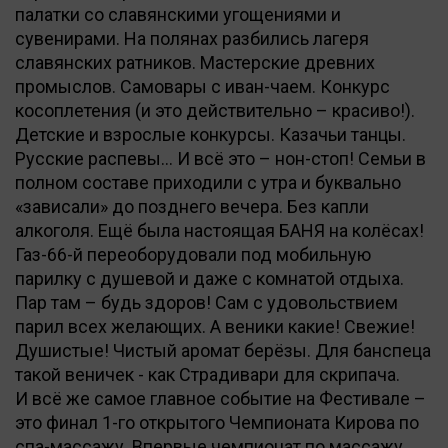
палатки со славянскими угощениями и
сувенирами. На полянах разбились лагеря
славянских ратников. Мастерские древних
промыслов. Самовары с иван-чаем. Конкурс
косоплетения (и это действительно – красиво!).
Детские и взрослые конкурсы. Казачьи танцы.
Русские распевы… И всё это – нон-стоп! Семьи в
полном составе приходили с утра и буквально
«зависали» до позднего вечера. Без капли
алкоголя. Ещё была настоящая БАНЯ на колёсах!
Газ-66-й переоборудовали под мобильную
парилку с душевой и даже с комнатой отдыха.
Пар там – будь здоров! Сам с удовольствием
парил всех желающих. А веники какие! Свежие!
Душистые! Чистый аромат берёзы. Для банспеца
такой веничек - как Страдивари для скрипача.
И всё же самое главное событие на Фестивале –
это финал 1-го открытого Чемпионата Кирова по
спа-массажу. Впервые чемпионат по массажу