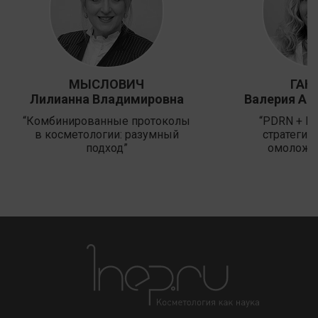
МЫСЛОВИЧ
ГАН
Лилианна Владимировна
Валерия Ал
“Комбинированные протоколы
“PDRN + N
в косметологии: разумный
стратегия
подход”
омоложе