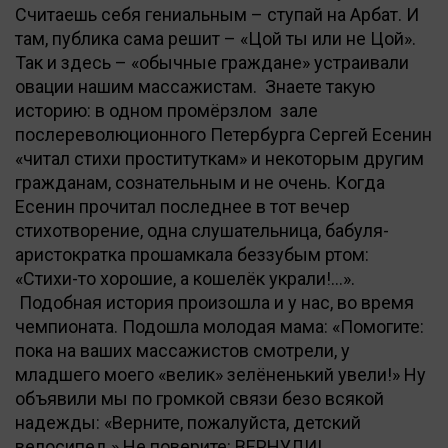
Считаешь себя гениальным – ступай на Арбат. И
там, публика сама решит – «Цой ты или не Цой».
Так и здесь – «обычные граждане» устраивали
овации нашим массажистам. Знаете такую
историю: в одном промёрзлом зале
послереволюционного Петербурга Сергей Есенин
«читал стихи проституткам» и некоторым другим
гражданам, сознательным и не очень. Когда
Есенин прочитал последнее в тот вечер
стихотворение, одна слушательница, бабуля-
аристократка прошамкала беззубым ртом:
«Стихи-то хорошие, а кошелёк украли!...».
Подобная история произошла и у нас, во время
чемпионата. Подошла молодая мама: «Помогите:
пока на ваших массажистов смотрели, у
младшего моего «велик» зелёненький увели!» Ну
объявили мы по громкой связи безо всякой
надежды: «Верните, пожалуйста, детский
велосипед.» Не поверите: ВЕРНУЛИ!