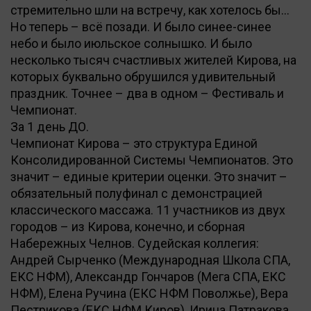
стремительно шли на встречу, как хотелось бы…
Но теперь – всё позади. И было синее-синее
небо и было июльское солнышко. И было
несколько тысяч счастливых жителей Кирова, на
которых буквально обрушился удивительный
праздник. Точнее – два в одном – Фестиваль и
Чемпионат.
За 1 день ДО.
Чемпионат Кирова – это структура Единой
Консолидированной Системы Чемпионатов. Это
значит – единые критерии оценки. Это значит –
обязательный полуфинал с демонстрацией
классического массажа. 11 участников из двух
городов – из Кирова, конечно, и сборная
Набережных Челнов. Судейская коллегия:
Андрей Сырченко (Международная Школа СПА,
ЕКС НФМ), Александр Гончаров (Мега СПА, ЕКС
НФМ), Елена Ручина (ЕКС НФМ Поволжье), Вера
Пестрикова (ЕКС НФМ Киров), Ирина Патракова