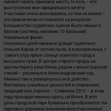
сможет занять призовое место, то есть – его
выступление вне официального зачёта.
Участники очень волновались, но тем не менее –
это практически не повлияло на результат.
Большинство судейских оценок было свыше 6
баллов (система, напомню 10-балльная).
Уникальный финал.
Несколько дней накануне дожди тщательно
отмыли Киров от летней пыли. А в воскресенье, с
самого утра яркое солнце осветило город и
высушило лужи. В центре старого города, на
крутом берегу реки Вятки, рядом с монастырской
стеной – раскинулся Александровский сад.
Именно там и развернулось всё действо.
Фестиваль семейных ценностей и славянских
традиций или, коротко – Славянка-2012 – в этом
году проходил именно здесь, на Вятке. В этот
день городской парк буквально преобразился. На
парковых дорожках возникли многочисленные