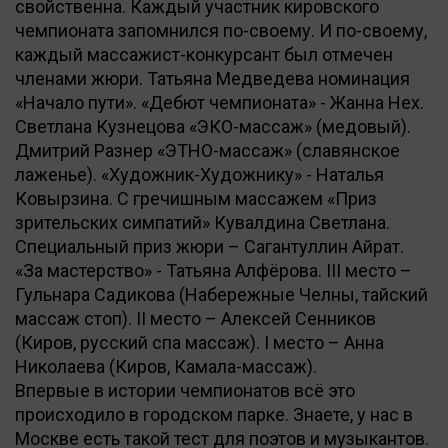
свойственна. Каждый участник кировского
чемпионата запомнился по-своему. И по-своему,
каждый массажист-конкурсант был отмечен
членами жюри. Татьяна Медведева номинация
«Начало пути». «Дебют чемпионата» - Жанна Нех.
Светлана Кузнецова «ЭКО-массаж» (медовый).
Дмитрий Разнер «ЭТНО-массаж» (славянское
лаженье). «Художник-Художнику» - Наталья
Ковырзина. С гречишным массажем «Приз
зрительских симпатий» Кувалдина Светлана.
Специальный приз жюри – Сагантуллин Айрат.
«За мастерство» - Татьяна Алфёрова. III место –
Гульнара Садикова (Набережные Челны, тайский
массаж стоп). II место – Алексей Сенников
(Киров, русский спа массаж). I место – Анна
Николаева (Киров, Камала-массаж).
Впервые в истории чемпионатов всё это
происходило в городском парке. Знаете, у нас в
Москве есть такой тест для поэтов и музыкантов.