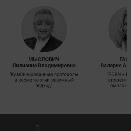
МЫСЛОВИЧ
ГАН
Лилианна Владимировна
Валерия Ал
“Комбинированные протоколы
“PDRN + N
в косметологии: разумный
стратегия
подход”
омоложе