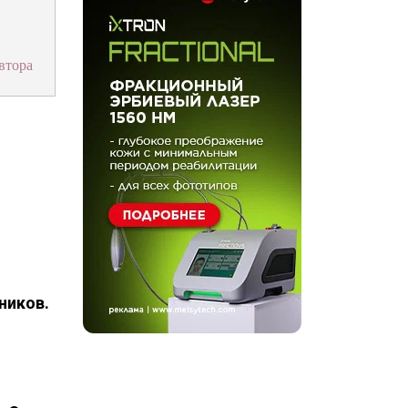
втора
ников.