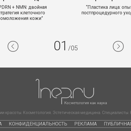
PDRN + NMN: двойная
“Пластика лица: опы
стратегия клеточного
постпроцедурного ухо
омоложения кожи”
01
/05
ии красоты. Косметология. Эстетическая медицина. Специалисты. 
А
КОНФИДЕНЦИАЛЬНОСТЬ
РЕКЛАМА
ПУБЛИЧНАЯ