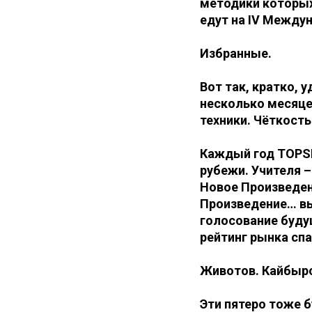
методики которых
едут на IV Межд
Избранные.
Вот так, кратко,
несколько месяц
техники. Чёткость
Каждый год TOPSP
рубежи. Учителя –
Новое Произведен
Произведение… вы
голосование буду
рейтинг рынка сп
Животов. Кайбыро
Эти пятеро тоже б