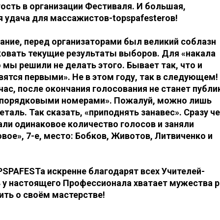
ость в организации Фестиваля. И большая,
 удача для массажистов-topspafesterов!
ание, перед организаторами был великий соблазн
овать текущие результаты выборов. Для «накала
 мы решили не делать этого. Бывает так, что и
ятся первыми». Не в этом году, так в следующем!
час, после окончания голосования не станет публи
«порядковыми номерами». Пожалуй, можно лишь
еталь. Так сказать, «приподнять занавес». Сразу ч
али одинаковое количество голосов и заняли
ое», 7-е, место: Бобков, Животов, Литвиченко и
SPAFESTa искренне благодарят всех Учителей-
 у настоящего Профессионала хватает мужества р
ить о своём мастерстве!